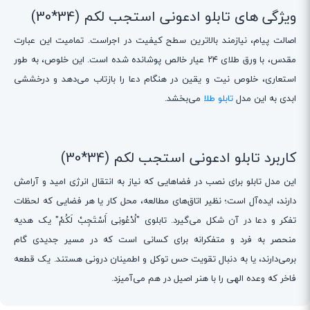
ویژگی های تابلو ادعونی استجب لکم (34*30)
اصالت پیام، نیازمند بالاترین سطح کیفیت در اجراست. تمامیت این عبارت
مقدس، با ورق طلای ۲۴ عیار خالص پوشانده شده است. این خلوص، به طور
استعاری، خلوص نیت و یقین در هنگام دعا را بازتاب می‌دهد و درخششی
ابدی به این مدل
تابلو طلا
می‌بخشد.
کاربرد تابلو ادعونی استجب لکم (34*30)
این مدل تابلو برای نصب در فضاهایی که نیاز به انتقال انرژی امید و آرامش
دارند، ایده‌آل است؛ نظیر اتاق‌های مطالعه، محل کار یا هر فضایی که لحظات
تفکر و دعا در آن شکل می‌گیرد. تابلوی "اُدْعُونِی أَسْتَجِبْ لَكُمْ" یک هدیه
منحصر به فرد و متفکرانه برای کسانی است که در مسیر جدیدی گام
برمی‌دارند، یا به دنبال تقویت حس توکل و اطمینان درونی هستند. یک قطعه
فاخر که وعده الهی را با هنر اصیل در هم می‌آمیزد.