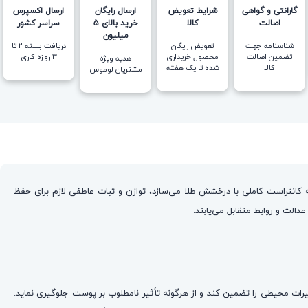
گارانتی و گواهی
شرایط تعویض
ارسال رایگان
ارسال اکسپرس
اصالت
کالا
خرید بالای 5
سراسر کشور
میلیون
شناسنامه جهت
تعویض رایگان
دریافت بسته ۲ تا
تضمین اصالت
محصول خریداری
۳ روزه کاری
هدیه ویژه
کالا
شده تا یک هفته
مشتریان لوموس
انتراست کاملی با درخشش طلا می‌سازد، توازن و ثبات عاطفی لازم برای حفظ
الت و روابط متقابل می‌یابند.
ییرات محیطی را تضمین کند و از هرگونه تأثیر نامطلوب بر پوست جلوگیری نماید.