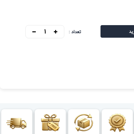
ید
تعداد :