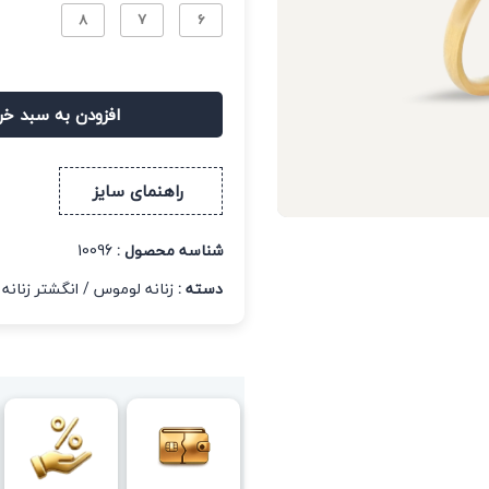
8
7
6
افزودن به سبد خر
راهنمای سایز
شناسه محصول :
10096
دسته :
زنانه لوموس
/
انگشتر زنانه