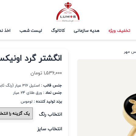
تخفیف ویژه
هدیه سازمانی
کاتالوگ
لیست شعب
اخذ نم
کس مهر
انگشتر گرد اونیک
۱,۵۳۶,۰۰۰
تومان
جنس قالب :
استیل 316 عیار (رنگ ثابت و ضد حساسیت)
جنس نماد :
ورق طلای 24 عیار
برند تولید کننده :
لوموس
انتخاب رنگ
انتخاب سایز