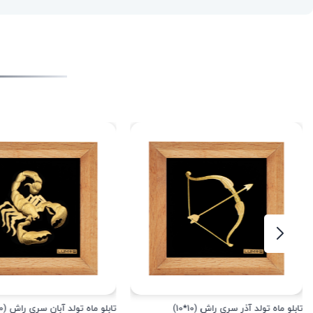
تابلو ماه تولد آذر سری راش (10*10)
تابلو ماه تولد آبان سری راش (10*10)