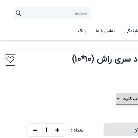
ایندگی
تماس با ما
بلاگ
سری راش (10*10)
کن
تعداد :