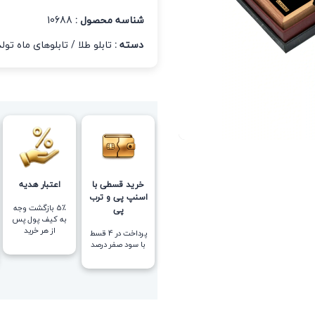
شناسه محصول :
10688
دسته :
تابلو طلا
/
تابلوهای ماه تولد
خرید قسطی با
اعتبار هدیه
اسنپ پی و ترب
5٪ بازگشت وجه
پی
به کیف پول پس
از هر خرید
پرداخت در 4 قسط
با سود صفر درصد