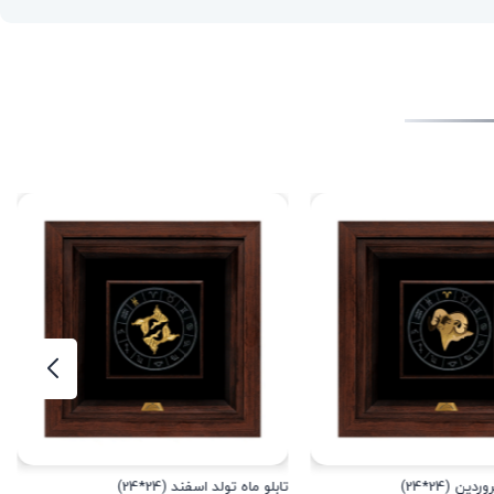
ین (24*24)
تابلو ماه تولد اسفند (24*24)