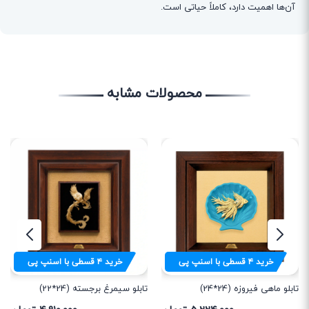
آن‌ها اهمیت دارد، کاملاً حیاتی است.
محصولات مشابه
خرید
۴
قسطی با اسنپ پی
خرید
۴
قسطی با اسنپ پی
تابلو ماهی فیروزه (24*24)
تابلو سیمرغ برجسته (24*22)