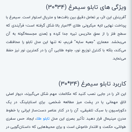
ویژگی های تابلو سیمرغ (34*30)
آفرینشِ این اثر، بر تعامل دقیق بین بافت‌ها و متریال استوار است. سیمرغ با
پرداخت نهایی لایه میکرونی طلای 24عیار بالا شکل گرفته است؛ فرآیندی که
سطح فلز را از عمقِ ماتریس تیره جدا کرده و بُعدی مجسمه‌گونه به آن
می‌بخشد. معماری "جعبه سایه" فریم، نه تنها این مدل تابلو را محافظت
می‌کند، بلکه با کنترل توزیع نور، جلوه طلایی آن را در کمترین نور نیز حفظ
می‌نماید.
کاربرد تابلو سیمرغ (34*30)
این اثر را در جایی نصب کنید که مکالمات مهم شکل می‌گیرند، دیوار اصلی
اتاق مهمانی یا در پشت میز مطالعه شخصی. برای استایلینگ در یک
دکوراسیون با سبک تلفیقی، آن را در کنار عناصر دست‌ساز ایرانی یا خطوط
مدرنِ مینیمال قرار دهید. تأثیر بصری این مدل
تابلو طلا
، ایجاد حس سفری
طولانی، حکمت و اقتدار خاموش است و برای محیط‌هایی که داستان‌گویی در