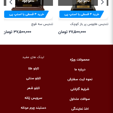
ناموجود
ناموجود
خرید
۴
قسطی با اسنپ پی
خرید
۴
قسطی با اسنپ پی
تندیس طاووس پر باز کوچک
تندیس سه قوچ
۲۷,۵۰۰,۰۰۰ تومان
۳۷,۵۰۰,۰۰۰ تومان
لینک های مفید
محصولات ویژه
تابلو طلا
درباره ما
تابلو سنتی
نحوه ثبت سفارش
تابلو شعر
شرایط گارانتی
سرویس زنانه
سوالات متداول
دستبند چرم مردانه
اخذ نمایندگی