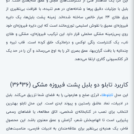
این اثر، یک شاهکار فنی از کنتراست‌های مجلل و عمق سه‌بُعدی است. دو
بلبل با جزئیات دقیق پرها و شاخه‌های در هم تنیده، با ظرافت بی‌نظیری از
ورق طلای ۲۴ عیار خالص ساخته شده‌اند. زمینه پشت بلبل‌ها، یک دایره
فیروزه‌ای عمیق با نقوش اسلیمی توری‌مانند است که این دایره فیروزه‌ای خود
روی پس‌زمینه مشکی مخملی قرار دارد. این ترکیب فیروزه‌ای، مشکی و طلای
ناب، یک کنتراست رنگی لوکس و دراماتیک خلق کرده است. قاب تیره و
چندلایه با بافت گران‌بها، عمق بصری اثر را به اوج می‌رساند و آن را در حد یک
اثر کلکسیونی گالری ارتقا می‌دهد.
کاربرد تابلو دو بلبل پشت فیروزه مشکی (36*36)
این مدل
تابلوطلا
، انرژی صلح و هارمونی را به فضای شما تزریق می‌کند. بلبل
در ادبیات، نماد عاشق راستین و پیوند ابدی است. این مدل تابلو بهترین
انتخاب برای نصب در کتابخانه‌ی شخصی، اتاق مطالعه، یا فضاهای رسمی
پذیرایی است تا الهام‌بخش شعر، آرامش و عمق معنوی باشد. این محصول
فاخر، یک هدیه‌ی بی‌نظیر برای علاقه‌مندان به ادبیات فارسی، مناسبت‌های