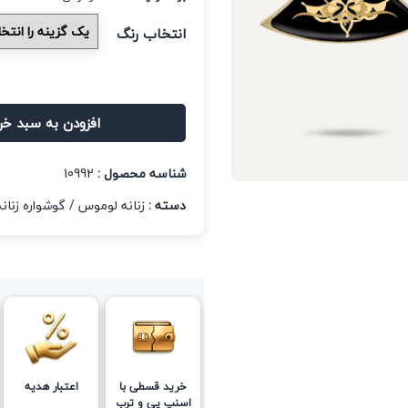
انتخاب رنگ
افزودن به سبد خر
شناسه محصول :
10992
دسته :
زنانه لوموس
/
گوشواره زنانه
خرید قسطی با
اعتبار هدیه
اسنپ پی و ترب