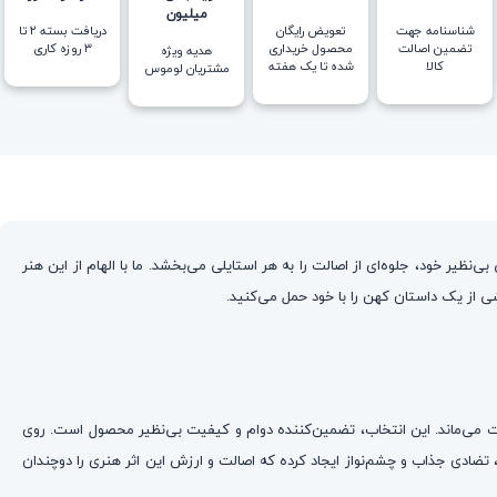
میلیون
شناسنامه جهت
تعویض رایگان
دریافت بسته ۲ تا
تضمین اصالت
محصول خریداری
۳ روزه کاری
هدیه ویژه
کالا
شده تا یک هفته
مشتریان لوموس
‌نظیر خود، جلوه‌ای از اصالت را به هر استایلی می‌بخشد. ما با الهام از این هنر
خشی از یک داستان کهن را با خود حمل می‌کنید.
شده که به طور کامل ضد حساسیت است و رنگ آن ثابت می‌ماند. این انتخاب، تضمین‌کننده دوام و کیفیت بی‌نظیر محصول است. روی
مندانه قرار گرفته که نمادی از پیچیدگی و زیبایی بی‌نهایت است. درخششی از ورق طلای 24 عیار در دل این طرح، تضادی جذاب و چشم‌نواز ایجاد کرده که اصالت و ارزش این اثر هنری را دوچندان