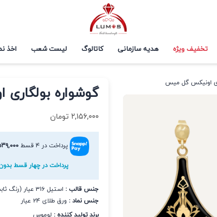
تخفیف ویژه
هدیه سازمانی
کاتالوگ
لیست شعب
اخذ نم
ری اونیکس گل میس
گوشواره بولگاری
۲,۱۵۶,۰۰۰
تومان
پرداخت در ۴ قسط
۵۳۹,۰۰۰
پرداخت در چهار قسط بدون 
جنس قالب :
استیل 316 عیار (رنگ ثابت و ضد حساسیت)
جنس نماد :
ورق طلای 24 عیار
برند تولید کننده :
لوموس