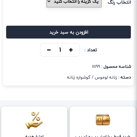
انتخاب رنگ
افزودن به سبد خرید
تعداد :
شناسه محصول :
11199
دسته :
زنانه لوموس
/
گوشواره زنانه
خرید قسطی با اسنپ پی و ترب پی
اعتبار هدیه