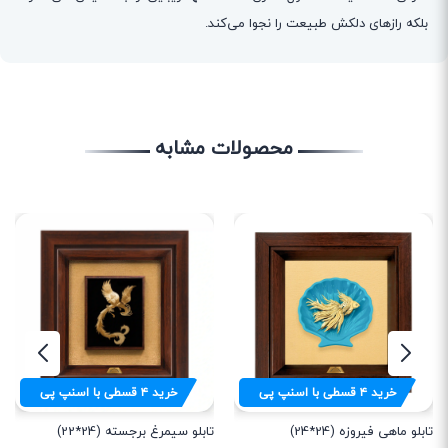
بلکه رازهای دلکش طبیعت را نجوا می‌کند.
محصولات مشابه
خرید
۴
قسطی با اسنپ پی
خرید
۴
قسطی با اسنپ پی
تابلو ماهی فیروزه (24*24)
تابلو سیمرغ برجسته (24*22)