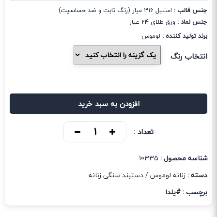
جنس قالب :
استیل 316 عیار (رنگ ثابت و ضد حساسیت)
جنس نماد :
ورق طلای 24 عیار
برند تولید کننده :
لوموس
انتخاب رنگ
افزودن به سبد خرید
تعداد :
شناسه محصول :
10335
دسته :
زنانه لوموس
/
دستبند سنگی زنانه
برچسب :
#یلدا