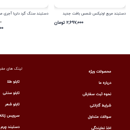
دستبند مربع اونیکس شمس بافت جدید
دستبند سنگ گرد دلربا آجری مردا
۲,۶۹۷,۰۰۰ تومان
۰۰
,۱۰۰
لینک های مفی
محصولات ویژه
تابلو طلا
درباره ما
تابلو سنتی
نحوه ثبت سفارش
تابلو شعر
شرایط گارانتی
سرویس زنانه
سوالات متداول
دستبند چرم م
اخذ نمایندگی