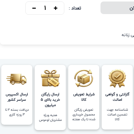
کن
تعداد :
 زنانه
گارانتی و گواهی
شرایط تعویض
ارسال رایگان
ارسال اکسپرس
اصالت
کالا
خرید بالای 5
سراسر کشور
میلیون
شناسنامه جهت
تعویض رایگان
دریافت بسته ۲ تا
تضمین اصالت
محصول خریداری
۳ روزه کاری
هدیه ویژه
کالا
شده تا یک هفته
مشتریان لوموس