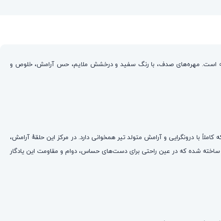
شته است. مهره‌های صدف، با رنگ سفید و درخشش ملایم، حس آرامش، خلوص و
لاً با درونگرایی و آرامش متولد تیر همخوانی دارد. در مرکز این حلقهٔ آرامش،
 جزئیات کامل پنجه‌ها، توسط ورق طلای ۲۴ عیار خالص روکش شده و درخشش آن، یادآور نور ماه بر سطح اقیانوس است. قالب نماد، از استیل 316 عیار ساخته شده که در عین راحتی برای دست‌های حساس، دوام و مقاومت این یادگار