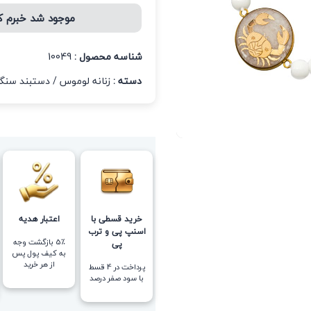
موجود شد خبرم 
شناسه محصول :
10049
دسته :
زنانه لوموس
/
دستبند سنگی
خرید قسطی با
اعتبار هدیه
اسنپ پی و ترب
5٪ بازگشت وجه
پی
به کیف پول پس
از هر خرید
پرداخت در 4 قسط
با سود صفر درصد