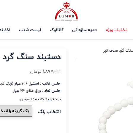
تخفیف ویژه
هدیه سازمانی
کاتالوگ
لیست شعب
اخذ نم
نگ گرد صدف تیر
دستبند سنگ گرد 
۱,۸۹۷,۰۰۰
تومان
جنس قالب :
استیل 316 عیار (رنگ ثابت و ضد حساسیت)
جنس نماد :
ورق طلای 24 عیار
برند تولید کننده :
لوموس
انتخاب رنگ