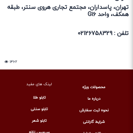
تهران، پاسداران، مجتمع تجاری
هروی
سنتر، طبقه
همکف، واحد G16
تلفن : 02126758329
۱۴۶۲
لینک های مفید
محصولات ویژه
تابلو طلا
درباره ما
تابلو سنتی
نحوه ثبت سفارش
تابلو شعر
شرایط گارانتی
سرویس زنانه