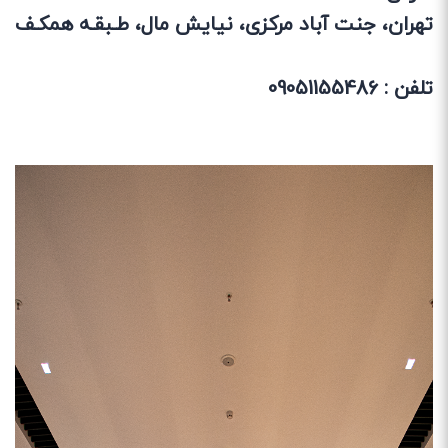
تهران، جنت آباد مرکزی، نیایش مال، طـبقـه همکـف
تلفن :
09051155486