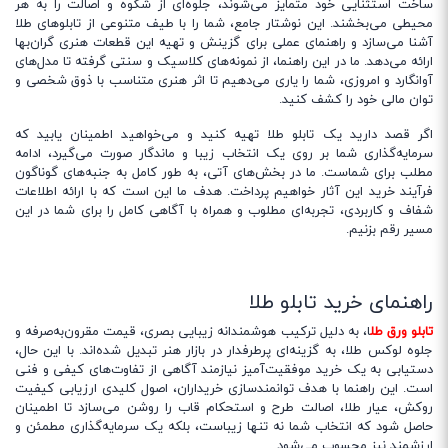
ساخت استثنایی خود متمایز می‌شوند، جلوه‌ای از شکوه و اصالت را به هر
محیطی می‌بخشند. این نوشتار جامع، شما را با طیف متنوعی از تابلوهای طلا
آشنا می‌سازد و راهنمای عملی برای گزینش و تهیه این قطعات هنری گران‌بها
ارائه می‌دهد. ما در این راهنما، از نمونه‌های کلاسیک و سنتی گرفته تا مدل‌های
آوانگارد و امروزی، شما را یاری می‌دهیم تا اثر هنری متناسب با ذوق شخصی و
توان مالی خود را کشف کنید.
اگر قصد دارید یک تابلو طلا تهیه کنید و می‌خواهید اطمینان یابید که
سرمایه‌گذاری شما بر روی یک انتخاب زیبا و ماندگار صورت می‌گیرد، ادامه
مطلب برای شماست. ما در بخش‌های آتی، به طور کامل به جنبه‌های گوناگون
فرآیند خرید این آثار خواهیم پرداخت. هدف ما این است که با ارائه اطلاعات
شفاف و کاربردی، تجربه‌ای مطلوب و همراه با آگاهی کامل را برای شما در این
مسیر رقم بزنیم.
راهنمای خرید تابلو طلا
تابلو ورق طل
ا، به دلیل ترکیب هوشمندانه زیبایی بصری، قیمت مقرون‌به‌صرفه و
جلوه لوکس طلا، به گزینه‌ای پرطرفدار در بازار هنر تبدیل شده‌اند. با این حال،
دستیابی به یک خرید موفقیت‌آمیز نیازمند آگاهی از تفاوت‌های کیفی و فنی
است. این راهنما با هدف توانمندسازی خریداران، اصول کلیدی ارزیابی کیفیت
روکش، عیار طلا، اصالت طرح و استحکام قاب را روشن می‌سازد تا اطمینان
حاصل شود که انتخاب شما نه تنها زیباست، بلکه یک سرمایه‌گذاری مطمئن و
ارزشمند نیز محسوب می‌شود.