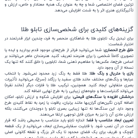
تزئین فضای اختصاصی شما و چه به عنوان یک هدیه معنادار و خاص، ارزش و
تأثیرگذاری هنری اثر را به شدت افزایش می‌دهد.
گزینه‌های کلیدی برای شخصی‌سازی تابلو طلا
برای تبدیل یک تابلوی طلا به شاهکاری منحصر به فرد، چندین ابزار قدرتمند در
اختیار شماست:
خلق طرح انحصاری:
شما می‌توانید فراتر از طرح‌های موجود قدم بردارید و ایده یا
تصویری کاملاً شخصی را برای هنرمند تعریف کنید. هنرمندان ماهر می‌توانند بر
اساس طرح‌ها، عکس‌ها یا مفاهیم ذهنی شما، تابلویی را خلق کنند که تنها یک
نسخه از آن وجود دارد.
بازی با متریال و رنگ طلا:
طلا فقط به رنگ زرد محدود نمی‌شود. با انتخاب
عیارها و رنگ‌های مختلف مانند طلای سفید یا رزگلد (سرخ)، می‌توانید تأثیرات
بصری متفاوتی ایجاد کنید. همچنین، ترکیب طلا با فلزات دیگر (مانند نقره)
می‌تواند کنتراست‌ها و جلوه‌های زیبایی را به طرح نهایی اضافه کند.
درخشش افزوده با سنگ‌های قیمتی:
برای افزایش شکوه و ارزش تابلو، امکان
اضافه کردن نگین‌های گران‌بها مانند برلیان، یاقوت یا زمرد به نقاط کلیدی طرح
وجود دارد. این سنگ‌ها نه تنها زیبایی بصری تابلو را دوچندان می‌کنند، بلکه
ارزش مادی آن را نیز به میزان قابل توجهی ارتقا می‌دهند.
تعیین ابعاد متناسب با فضا:
اندازه تابلو باید متناسب با محیطی باشد که قرار
است در آن نصب شود. با قابلیت سفارشی‌سازی ابعاد، می‌توانید از یک قطعه
کوچک و ظریف برای یک فضای محدود تا یک اثر بزرگ و نقطه کانونی اصلی
برای یک دیوار وسیع، هر اندازه‌ای را که در نظر دارید، سفارش دهید.