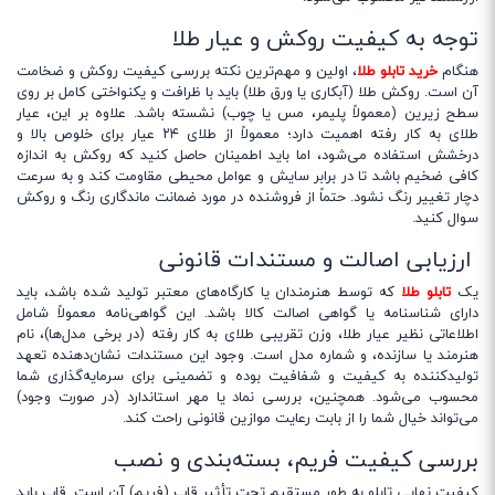
توجه به کیفیت روکش و عیار طلا
هنگام
خرید تابلو طلا
، اولین و مهم‌ترین نکته بررسی کیفیت روکش و ضخامت
آن است. روکش طلا (آبکاری یا ورق طلا) باید با ظرافت و یکنواختی کامل بر روی
سطح زیرین (معمولاً پلیمر، مس یا چوب) نشسته باشد. علاوه بر این، عیار
طلای به کار رفته اهمیت دارد؛ معمولاً از طلای ۲۴ عیار برای خلوص بالا و
درخشش استفاده می‌شود، اما باید اطمینان حاصل کنید که روکش به اندازه
کافی ضخیم باشد تا در برابر سایش و عوامل محیطی مقاومت کند و به سرعت
دچار تغییر رنگ نشود. حتماً از فروشنده در مورد ضمانت ماندگاری رنگ و روکش
سوال کنید.
ارزیابی اصالت و مستندات قانونی
یک
تابلو طلا
که توسط هنرمندان یا کارگاه‌های معتبر تولید شده باشد، باید
دارای شناسنامه یا گواهی اصالت کالا باشد. این گواهی‌نامه معمولاً شامل
اطلاعاتی نظیر عیار طلا، وزن تقریبی طلای به کار رفته (در برخی مدل‌ها)، نام
هنرمند یا سازنده، و شماره مدل است. وجود این مستندات نشان‌دهنده تعهد
تولیدکننده به کیفیت و شفافیت بوده و تضمینی برای سرمایه‌گذاری شما
محسوب می‌شود. همچنین، بررسی نماد یا مهر استاندارد (در صورت وجود)
می‌تواند خیال شما را از بابت رعایت موازین قانونی راحت کند.
بررسی کیفیت فریم، بسته‌بندی و نصب
کیفیت نهایی تابلو به طور مستقیم تحت تأثیر قاب (فریم) آن است. قاب باید