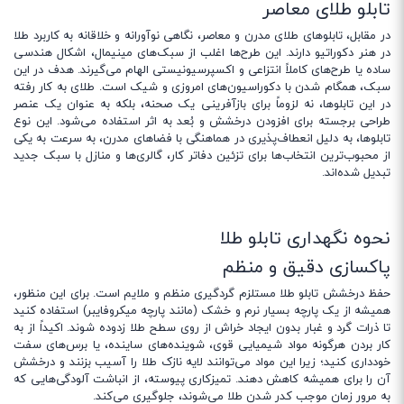
تابلو طلای معاصر
در مقابل، تابلوهای طلای مدرن و معاصر، نگاهی نوآورانه و خلاقانه به کاربرد طلا
در هنر دکوراتیو دارند. این طرح‌ها اغلب از سبک‌های مینیمال، اشکال هندسی
ساده یا طرح‌های کاملاً انتزاعی و اکسپرسیونیستی الهام می‌گیرند. هدف در این
سبک، همگام شدن با دکوراسیون‌های امروزی و شیک است. طلای به کار رفته
در این تابلوها، نه لزوماً برای بازآفرینی یک صحنه، بلکه به عنوان یک عنصر
طراحی برجسته برای افزودن درخشش و بُعد به اثر استفاده می‌شود. این نوع
تابلوها، به دلیل انعطاف‌پذیری در هماهنگی با فضاهای مدرن، به سرعت به یکی
از محبوب‌ترین انتخاب‌ها برای تزئین دفاتر کار، گالری‌ها و منازل با سبک جدید
تبدیل شده‌اند.
نحوه نگهداری تابلو طلا
پاکسازی دقیق و منظم
حفظ درخشش تابلو طلا مستلزم گردگیری منظم و ملایم است. برای این منظور،
همیشه از یک پارچه بسیار نرم و خشک (مانند پارچه میکروفایبر) استفاده کنید
تا ذرات گرد و غبار بدون ایجاد خراش از روی سطح طلا زدوده شوند. اکیداً از به
کار بردن هرگونه مواد شیمیایی قوی، شوینده‌های ساینده، یا برس‌های سفت
خودداری کنید؛ زیرا این مواد می‌توانند لایه نازک طلا را آسیب بزنند و درخشش
آن را برای همیشه کاهش دهند. تمیزکاری پیوسته، از انباشت آلودگی‌هایی که
به مرور زمان موجب کدر شدن طلا می‌شوند، جلوگیری می‌کند.