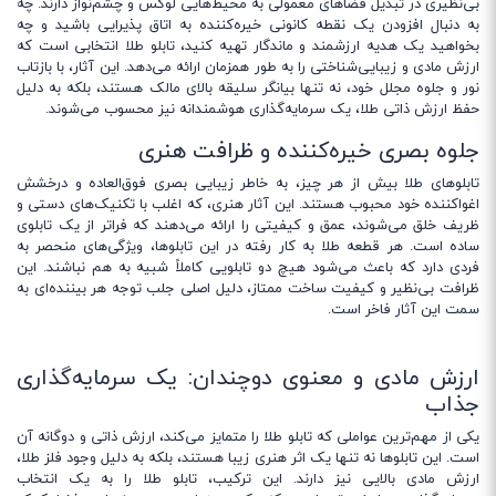
بی‌نظیری در تبدیل فضاهای معمولی به محیط‌هایی لوکس و چشم‌نواز دارند. چه
به دنبال افزودن یک نقطه کانونی خیره‌کننده به اتاق پذیرایی باشید و چه
بخواهید یک هدیه ارزشمند و ماندگار تهیه کنید، تابلو طلا انتخابی است که
ارزش مادی و زیبایی‌شناختی را به طور همزمان ارائه می‌دهد. این آثار، با بازتاب
نور و جلوه مجلل خود، نه تنها بیانگر سلیقه بالای مالک هستند، بلکه به دلیل
حفظ ارزش ذاتی طلا، یک سرمایه‌گذاری هوشمندانه نیز محسوب می‌شوند.
جلوه بصری خیره‌کننده و ظرافت هنری
تابلوهای طلا بیش از هر چیز، به خاطر زیبایی بصری فوق‌العاده و درخشش
اغواکننده خود محبوب هستند. این آثار هنری، که اغلب با تکنیک‌های دستی و
ظریف خلق می‌شوند، عمق و کیفیتی را ارائه می‌دهند که فراتر از یک تابلوی
ساده است. هر قطعه طلا به کار رفته در این تابلوها، ویژگی‌های منحصر به
فردی دارد که باعث می‌شود هیچ دو تابلویی کاملاً شبیه به هم نباشند. این
ظرافت بی‌نظیر و کیفیت ساخت ممتاز، دلیل اصلی جلب توجه هر بیننده‌ای به
سمت این آثار فاخر است.
ارزش مادی و معنوی دوچندان: یک سرمایه‌گذاری
جذاب
یکی از مهم‌ترین عواملی که تابلو طلا را متمایز می‌کند، ارزش ذاتی و دوگانه آن
است. این تابلوها نه تنها یک اثر هنری زیبا هستند، بلکه به دلیل وجود فلز طلا،
ارزش مادی بالایی نیز دارند. این ترکیب، تابلو طلا را به یک انتخاب