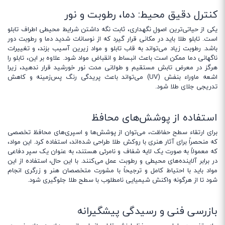
کنترل دقیق محیط: دما، رطوبت و نور
یکی از حیاتی‌ترین اصول نگهداری، ثابت نگه داشتن شرایط محیطی اطراف تابلو
است. تابلو طلا باید در مکانی قرار گیرد که از نوسانات شدید دما و رطوبت دور
باشد. رطوبت زیاد می‌تواند به قاب تابلو و مواد زیرین آسیب بزند، و تغییرات
ناگهانی دما ممکن است باعث انبساط و انقباض مواد شود. علاوه بر این، تابلو را
هرگز در معرض تابش مستقیم و طولانی مدت نور خورشید قرار ندهید، زیرا
اشعه ماوراء بنفش (UV) می‌تواند باعث پریدگی رنگ پس‌زمینه و کاهش
تدریجی جلای طلا شود.
استفاده از پوشش‌های محافظ
برای ارتقاء سطح حفاظت، می‌توان از پوشش‌ها و اسپری‌های محافظ تخصصی
که منحصراً برای آثار هنری با روکش طلا طراحی شده‌اند، استفاده کرد. این مواد،
که معمولاً به صورت یک لایه شفاف و نامرئی هستند، به عنوان یک سپر دفاعی
در برابر آلاینده‌های محیطی و رطوبت عمل می‌کنند. با این حال، استفاده از این
مواد باید با احتیاط کامل و ترجیحاً با مشورت متخصصان هنر و زرگری انجام
شود تا از هرگونه واکنش شیمیایی نامطلوب با سطح طلا جلوگیری شود.
بازرسی فنی و رسیدگی پیشگیرانه